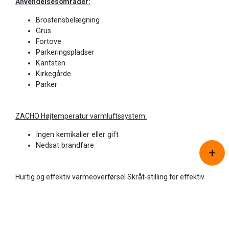
Anvendelsesområder:
Brostensbelægning
Grus
Fortove
Parkeringspladser
Kantsten
Kirkegårde
Parker
ZACHO Højtemperatur varmluftssystem:
Ingen kemikalier eller gift
Nedsat brandfare
+
Copyright © 2026 - ZACHO Products A/S
, CVR 87450716
Cookiepolitik
|
Privatlivspolitik
Hurtig og effektiv varmeoverførsel Skråt-stilling for effektiv
kantstensbehandling
Højtemperatur varmluftssystem med TURBO-blæser
Selvkørende variabel hastighed 3–5 km/t
Op til 3250 m² per time