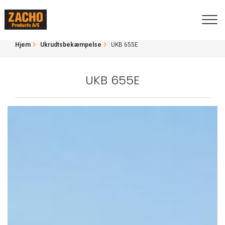
Gå
UKB 655E
til
hovedindhold
BRØDKRUMME
Hjem
Ukrudtsbekæmpelse
UKB 655E
UKB 655E