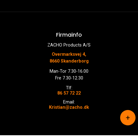
Firmainfo
ZACHO Products A/S
Overmarksvej 4,
8660 Skanderborg
Man-Tor 7.30-16.00
Fre 7.30-12.30
Tlf:
86 57 72 22
Email:
Kristian@zacho.dk
+
Copyright © 2026 - ZACHO Products A/S
, CVR 87450716
Cookiepolitik
|
Privatlivspolitik