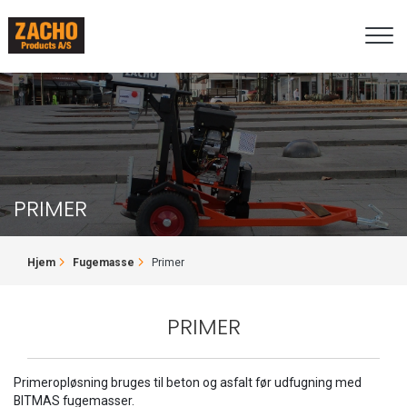
Gå
til
hovedindhold
PRIMER
BRØDKRUMME
Hjem
Fugemasse
Primer
PRIMER
Primeropløsning bruges til beton og asfalt før udfugning med
BITMAS fugemasser.