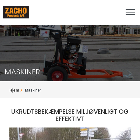
Gå
til
hovedindhold
MASKINER
BRØDKRUMME
Hjem
Maskiner
UKRUDTSBEKÆMPELSE MILJØVENLIGT OG
EFFEKTIVT