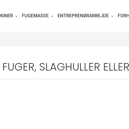
HULLER ELLER LUFTHAVN
KINER
FUGEMASSE
ENTREPRENØRARBEJDE
FOR
L FUGER, SLAGHULLER ELL