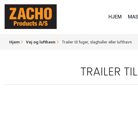
Gå
til
TRAILER TIL FUGER, SLAG
HJEM
MAS
hovedindhold
BRØDKRUMME
Hjem
Vej og lufthavn
Trailer til fuger, slaghuller eller lufthavn
TRAILER TI