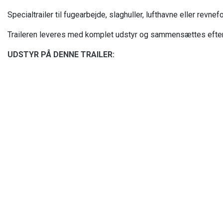
Specialtrailer til fugearbejde, slaghuller, lufthavne eller r
Traileren leveres med komplet udstyr og sammensættes efte
UDSTYR PÅ DENNE TRAILER:
Copyright © 2026 - ZACHO Products A/S
, CVR 87450716
Cookiepolitik
|
Privatlivspol
2700 kg Variant trailer med rampe
OBK 110 oliebadskogerkar
HT 250 højtryksrenser
JB JET-BLASTER
50 og 100 mm slæbesko
Slangeopruller
600 liter vandbeholder
ZACHO fugevogn FV 20 / FV20I
YouTube