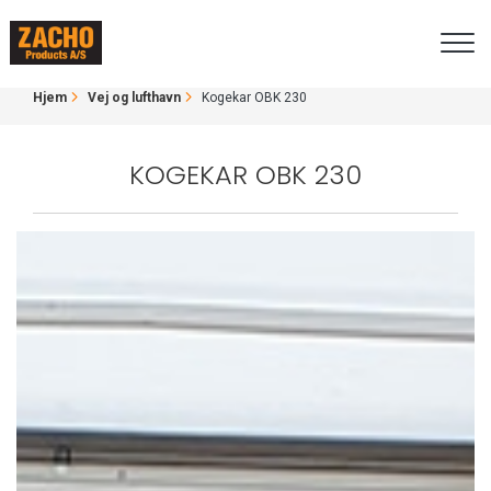
Gå
KOGEKAR OBK 230
til
hovedindhold
BRØDKRUMME
Hjem
Vej og lufthavn
Kogekar OBK 230
KOGEKAR OBK 230