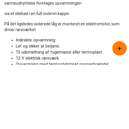
varmeudnyttelse foretages opvarmningen
via et oliebad i en fult isoleret kappe.
På det ligeledes isolerede låg er monteret en elektromotor, som
driver røreværket.
Indirekte opvarmning
Let og sikker at betjene
+
Til udsmeltning af fugemasse eller termoplast
Copyright © 2026 - ZACHO Products A/S
, CVR 87450716
Cookiepolitik
|
12 V elektrisk røreværk
Privatlivspolitik
Opvarmning med termostatstyret ringgasbrænder
Isolieret yderkappe og låg for bedre varmeudnyttelse
Termometerets Platcering muliggør konstant temperatur
overvågning
12V batteri til røreværk og styring af temperatur
Kontakt os