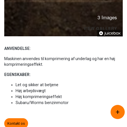
3 Images
VIEW GALLERY
ANVENDELSE:
Maskinen anvendes til komprimering af underlag og har en høj
komprimeringseffekt.
EGENSKABER:
Let og sikker at betjene
Høj arbejdsvægt
Høj komprimeringseffekt
Subaru/Worms benzinmotor
+
Copyright © 2026 - ZACHO Products A/S
, CVR 87450716
Cookiepolitik
|
Privatlivspolitik
Kontakt os