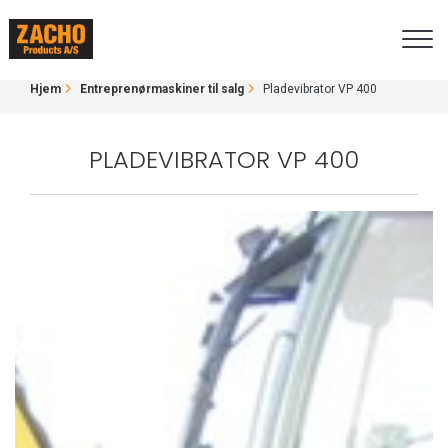
Gå
PLADEVIBRATOR VP 400
til
hovedindhold
BRØDKRUMME
Hjem
Entreprenørmaskiner til salg
Pladevibrator VP 400
PLADEVIBRATOR VP 400